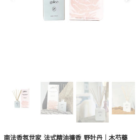
南法香氛世家_法式精油擴香_野牡丹｜木芍藥