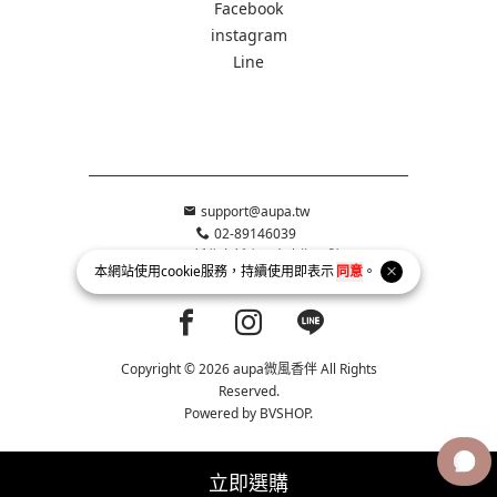
Facebook
instagram
Line
support@aupa.tw
02-89146039
231新北市新店區寶慶街83號
本網站使用
cookie
服務，持續使用即表示
同意
。
統一編號 90647374 美優創意有限公司
Facebook page
Instagram page
Line page
Copyright © 2026 aupa微風香伴 All Rights
Reserved.
Powered by
BVSHOP
.
立即選購