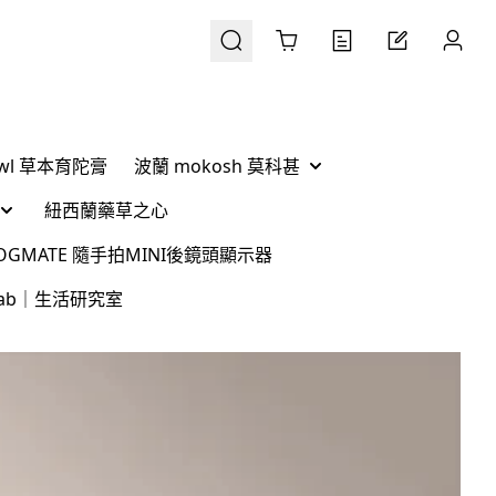
Cart
Ówl 草本育陀膏
波蘭 mokosh 莫科甚
紐西蘭藥草之心
 VLOGMATE 隨手拍MINI後鏡頭顯示器
g Lab｜生活研究室