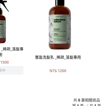
立即選購
 _稀疏_落髮專
用
豐盈洗髮乳 _稀疏_落髮專用
1500
貨中
NT$
1200
共
6
筆相關商品
第
1
頁 ／ 共
1
頁