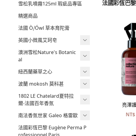
法國彩恆巴黎 Eug
雪松乳噴霧125ml 瑕疵品專區
精選商品
法國 Ò⧸Ówl 草本育陀膏
英國小微風艾珂皂
艾珂皂
澳洲雪松Nature's Botanic
al
艾珂髮皂
雪松組合專區
紐西蘭藥草之心
液態皂
鎂的調理
波蘭 mokosh 莫科甚
有機皂
立
Mokosh 琥珀檀香聖誕禮盒
1802 LE Chatelard夏特拉
天然皂
爾-法國百年香氛
亮澤
NT$
舒眠噴霧
南法香氛世家 Galeo 格雷歐
開運蠟燭
香氛巧克力
法國彩恆巴黎 Eugène Perma P
rofessionnel Paris