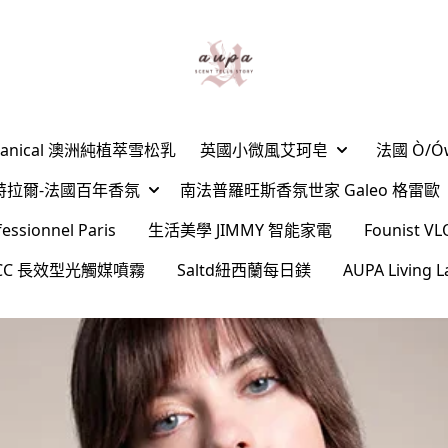
Botanical 澳洲純植萃雪松乳
英國小微風艾珂皂
法國 Ò/
ard夏特拉爾-法國百年香氛
南法普羅旺斯香氛世家 Galeo 格雷歐
sionnel Paris
生活美學 JIMMY 智能家電
Founist
l CC 長效型光觸媒噴霧
Saltd紐西蘭每日鎂
AUPA Livin