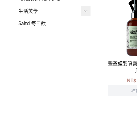
masala線香
生活美學
精油擴香
隨拍mini
Saltd 每日鎂
天然有機香茅防蚊噴霧
【 大地之息 】｜智能洗地機
大溪地莫諾伊乾性油
【 織物之息 】｜深層除蟎機
galeo冬日光暈禮盒
【 髮羽之息 】｜造型吹風機
豐盈護髮噴霧
NT$
補