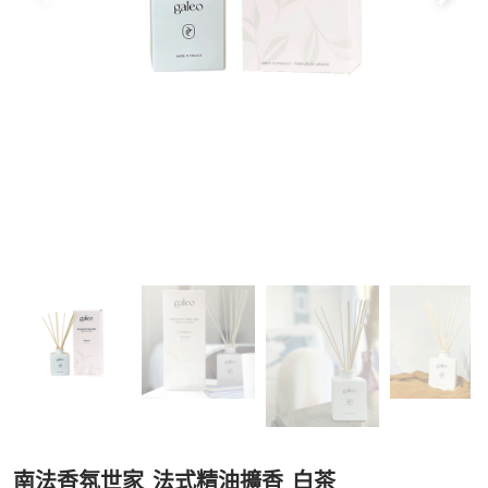
南法香氛世家_法式精油擴香_白茶