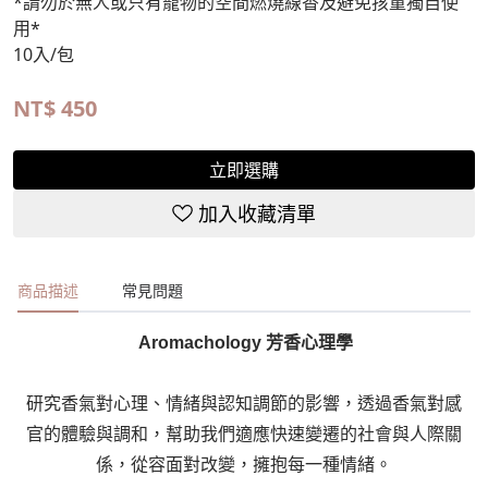
*請勿於無人或只有寵物的空間燃燒線香及避免孩童獨自使
用*
10入/包
NT$
450
立即選購
加入收藏清單
商品描述
常見問題
Aromachology 芳香心理學
研究香氣對
心理、情緒與認知調節
的影響，透過香氣對感
官的體驗與調和，幫助我們適應
快速變遷的社會與人際關
係
，從容面對改變，擁抱每一種情緒。