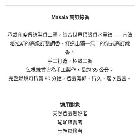
Masala 高訂線香
承載
印度傳統製香工藝
，結合
世界頂級香水重鎮——南法
格拉斯的高級訂製調香
，打造出獨一無二的法式高訂線
香。
手工打造，極致工藝
每根線香皆為手工製作
，長約
35 公分
。
完整燃燒可持續 90 分鐘
，香氣濃郁、持久、層次豐富。
適用對象
天然香氣愛好者
瑜珈練習者
冥想靈修者