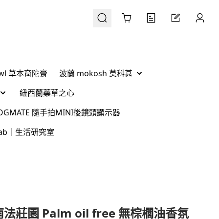
Cart
Ówl 草本育陀膏
波蘭 mokosh 莫科甚
紐西蘭藥草之心
 VLOGMATE 隨手拍MINI後鏡頭顯示器
g Lab｜生活研究室
南法莊園 Palm oil free 無棕櫚油香氛