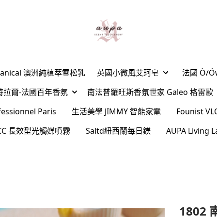
Botanical 澳洲純植萃雪松乳
英國小微風艾珂皂
法國 Ò/
ard夏特拉爾-法國百年香氛
南法普羅旺斯香氛世家 Galeo 格雷歐
sionnel Paris
生活美學 JIMMY 智能家電
Founist
l CC 長效型光觸媒噴霧
Saltd紐西蘭每日鎂
AUPA Livin
1802 