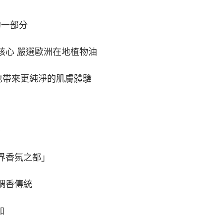
的一部分
核心 嚴選歐洲在地植物油
也帶來更純淨的肌膚體驗
世界香氛之都」
調香傳統
加