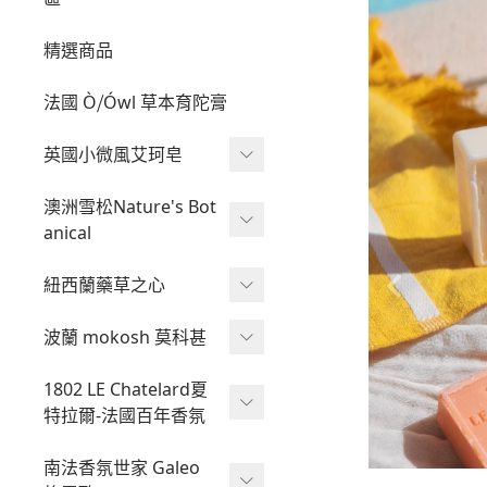
精選商品
法國 Ò⧸Ówl 草本育陀膏
英國小微風艾珂皂
艾珂皂
澳洲雪松Nature's Bot
anical
艾珂髮皂
雪松組合專區
紐西蘭藥草之心
液態皂
有機皂
鎂的調理
波蘭 mokosh 莫科甚
天然皂
Mokosh 琥珀檀香聖誕禮
1802 LE Chatelard夏
盒
特拉爾-法國百年香氛
舒眠噴霧
南法香氛世家 Galeo