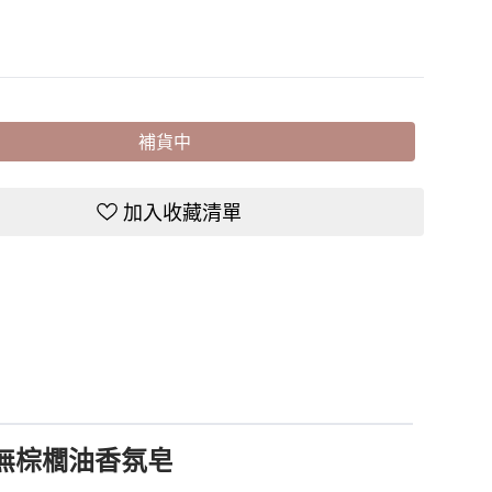
補貨中
加入收藏清單
ee 無棕櫚油香氛皂