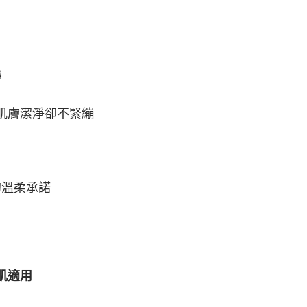
淨
肌膚潔淨卻不緊繃
的溫柔承諾
肌適用