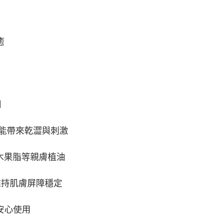
癒
和
可能帶來乾澀與刺激
油木果脂等親膚植油
維持肌膚屏障穩定
安心使用