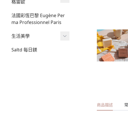
格雷歐
開運蠟燭
香氛巧克力
法國彩恆巴黎 Eugène Per
ma Professionnel Paris
masala線香
生活美學
精油擴香
天然有機香茅防蚊噴霧
隨拍mini
Saltd 每日鎂
大溪地莫諾伊乾性油
【 大地之息 】｜智能洗地
機
galeo冬日光暈禮盒
【 織物之息 】｜深層除蟎
機
【 髮羽之息 】｜造型吹風
機
商品描述