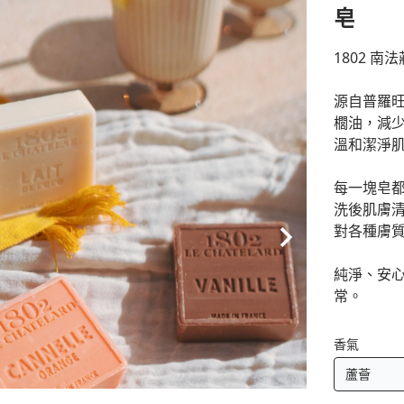
皂
1802 南法莊
源自普羅
櫚油，減
溫和潔淨
每一塊皂
洗後肌膚
對各種膚
純淨、安心
常。
香氣