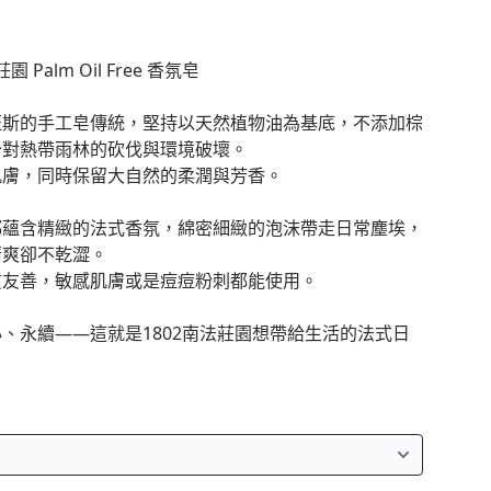
園 Palm Oil Free 香氛皂
旺斯的手工皂傳統，堅持以天然植物油為基底，不添加棕
少對熱帶雨林的砍伐與環境破壞。
肌膚，同時保留大自然的柔潤與芳香。
都蘊含精緻的法式香氛，綿密細緻的泡沫帶走日常塵埃，
清爽卻不乾澀。
質友善，敏感肌膚或是痘痘粉刺都能使用。
、永續——這就是1802南法莊園想帶給生活的法式日