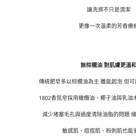
讓洗滌不只是清潔
更像一次溫柔的芳香療
無棕櫚油 對肌膚更溫
傳統肥皂多以棕櫚油為主 雖能起泡 但
1802香氛皂採用橄欖油、椰子油與乳
減少堵塞毛孔與過度清除油脂的問題
敏感肌、痘痘肌、粉刺肌也能