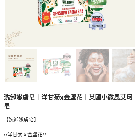
洗卸嫩膚皂｜洋甘菊x金盞花｜英國小微風艾珂
皂
【洗卸嫩膚皂】
//洋甘菊 x 金盞花//