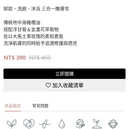
卸妝、洗臉、沐浴 三合一嫩膚皂
傳統地中海橄欖油
搭配洋甘菊＆金盞花萃取物
佐以大馬士革玫瑰的柔和香氣
洗淨肌膚的同時給予滋潤修護與透亮
NT$
390
NT$ 450
立即選購
加入收藏清單
商品描述
常見問題