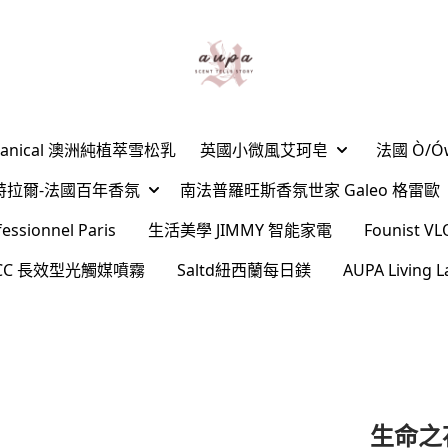
Botanical 澳洲純植萃雪松乳
英國小微風艾珂皂
法國 Ò/
ard夏特拉爾-法國百年香氛
南法普羅旺斯香氛世家 Galeo 格雷歐
sionnel Paris
生活美學 JIMMY 智能家電
Founist
l CC 長效型光觸媒噴霧
Saltd紐西蘭每日鎂
AUPA Livin
生命之