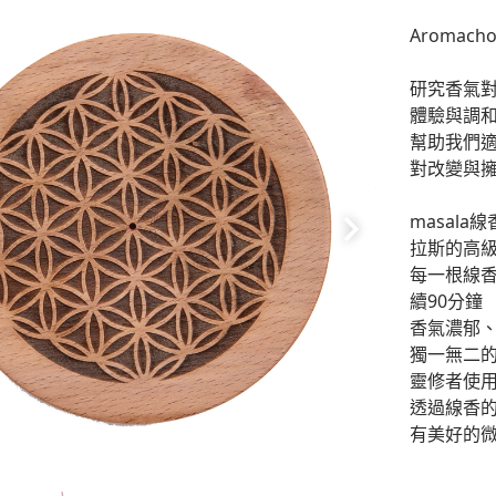
Aromach
研究香氣
體驗與調
幫助我們
對改變與
masal
拉斯的高
每一根線香
續90分鐘
香氣濃郁
獨一無二
靈修者使
透過線香的
有美好的