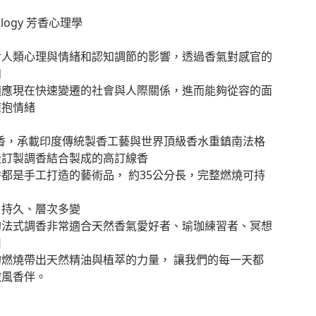
ology 芳香心理學
對人類心理與情緒和認知調節的影響，透過香氣對感官的
和
適應現在快速變遷的社會與人際關係，進而能夠從容的面
擁抱情緒
a線香，承載印度傳統製香工藝與世界頂級香水重鎮南法格
級訂製調香結合製成的高訂線香
都是手工打造的藝術品， 約35公分長，完整燃燒可持
、持久、層次多變
的法式調香非常適合天然香氣愛好者、瑜珈練習者、冥想
用
燃燒帶出天然精油與植萃的力量， 讓我們的每一天都
微風香伴。