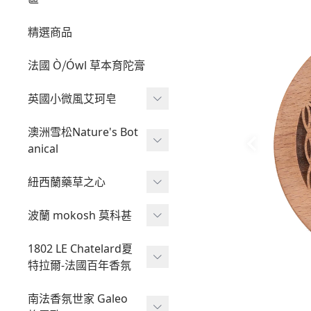
精選商品
法國 Ò⧸Ówl 草本育陀膏
英國小微風艾珂皂
艾珂皂
澳洲雪松Nature's Bot
anical
艾珂髮皂
雪松組合專區
紐西蘭藥草之心
液態皂
有機皂
鎂的調理
波蘭 mokosh 莫科甚
天然皂
Mokosh 琥珀檀香聖誕禮
1802 LE Chatelard夏
盒
特拉爾-法國百年香氛
舒眠噴霧
南法香氛世家 Galeo