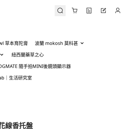
Cart
Ówl 草本育陀膏
波蘭 mokosh 莫科甚
紐西蘭藥草之心
 VLOGMATE 隨手拍MINI後鏡頭顯示器
g Lab｜生活研究室
花線香托盤