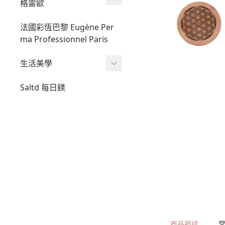
格雷歐
開運蠟燭
香氛巧克力
法國彩恆巴黎 Eugène Per
ma Professionnel Paris
masala線香
生活美學
精油擴香
天然有機香茅防蚊噴霧
隨拍mini
Saltd 每日鎂
大溪地莫諾伊乾性油
【 大地之息 】｜智能洗地
機
galeo冬日光暈禮盒
【 織物之息 】｜深層除蟎
機
【 髮羽之息 】｜造型吹風
機
商品描述