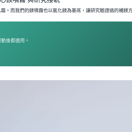
鎂乳霜。而我們的鎂噴霧
也以氯化鎂為基底，讓研究驗證過的補鎂
與運動後都適用。