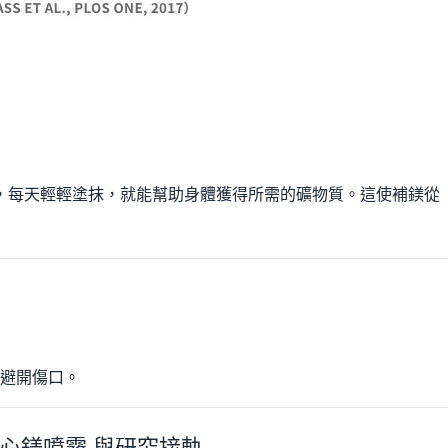
，每天輕輕塗抹，就能幫助身體獲得所需的礦物質。這使補鎂從
並避開傷口。
 藥草之心鎂噴霧 與研究接軌