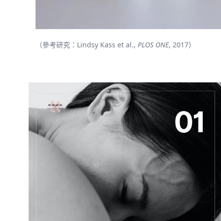
（參考研究：Lindsy Kass et al.,
PLOS ONE
, 2017）