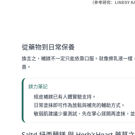
從藥物到日常保養
換言之，補鎂不一定只能依靠口服。就像擦乳液一樣
善。
鎂力筆記
經皮補鎂已有人體實驗支持。
日常塗抹即可作為放鬆與補充的輔助方式。
敏弱肌建議少量測試、先在掌心搓開再塗抹，
Saltd 紐西蘭鎂 與 Herb'sHeart