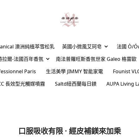
Botanical 澳洲純植萃雪松乳
英國小微風艾珂皂
法國 Ò/
ard夏特拉爾-法國百年香氛
南法普羅旺斯香氛世家 Galeo 格雷歐
sionnel Paris
生活美學 JIMMY 智能家電
Founist
l CC 長效型光觸媒噴霧
Saltd紐西蘭每日鎂
AUPA Livin
口服吸收有限 · 經皮補鎂來加乘