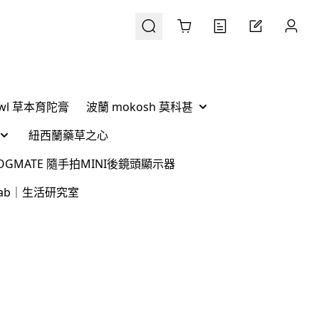
Cart
Ówl 草本育陀膏
波蘭 mokosh 莫科甚
紐西蘭藥草之心
 VLOGMATE 隨手拍MINI後鏡頭顯示器
g Lab｜生活研究室