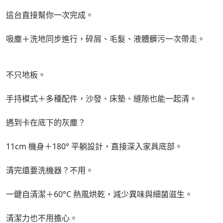
這台直接幫你一次完成。
吸塵＋洗地同步進行，碎屑、毛髮、液體髒污一次帶走。
不只地板。
手持模式＋多種配件，沙發、床墊、縫隙也能一起清。
遇到卡在底下的灰塵？
11cm 機身＋180° 平躺設計，直接深入家具底部。
清完還要洗機器？不用。
一鍵自清潔＋60°C 熱風烘乾，減少異味與細菌滋生。
清潔力也不用擔心。