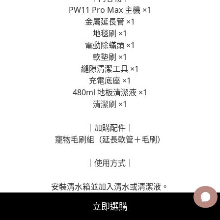
PW11 Pro Max 主機 ×1
金屬延長管 ×1
地毯刷 ×1
電動除蟎頭 ×1
軟墊刷 ×1
縫隙清潔工具 ×1
充電底座 ×1
480ml 地板清潔液 ×1
清潔刷 ×1
｜加購配件｜
寵物毛刷組（延長軟管＋毛刷）
｜使用方式｜
安裝清水箱並加入清水或清潔液。
啟動機器後即可同步進行吸塵與洗地。
立即選購
使用完畢後放回充電底座並啟動自清潔功能。