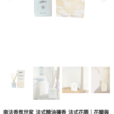
南法香氛世家_法式精油擴香_法式花園｜花瓣與