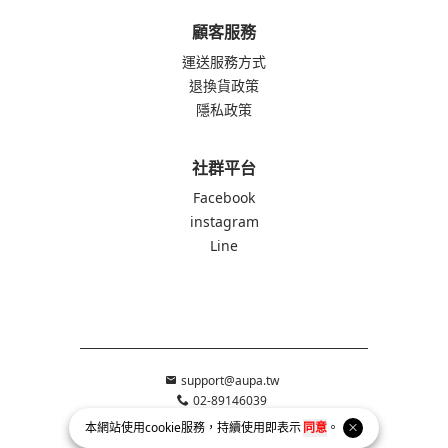
顧客服務
運送服務方式
退換貨政策
隱私政策
社群平台
Facebook
instagram
Line
support@aupa.tw
02-89146039
231新北市新店區寶慶街83號
本網站使用
cookie
服務，持續使用即表示
同意
。
統一編號 90647374 美優創意有限公司