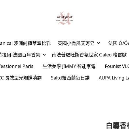
Botanical 澳洲純植萃雪松乳
英國小微風艾珂皂
法國 Ò/
ard夏特拉爾-法國百年香氛
南法普羅旺斯香氛世家 Galeo 格雷歐
sionnel Paris
生活美學 JIMMY 智能家電
Founist
l CC 長效型光觸媒噴霧
Saltd紐西蘭每日鎂
AUPA Livin
白麝香