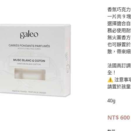
香氛巧克力
一片共 9
選擇適合自
務必使用耐
無火薰香方
也可靜置於
散，帶來細
法國高訂調
全！
⚠ 注意事
請置於孩童
40g
NT$
600